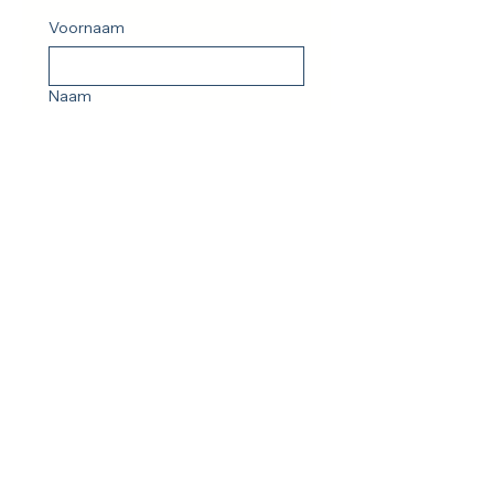
Voornaam
Naam
E-mailadres
*
Verstuur
Ja, ik ga akkoord met het 
privacybeleid
*
moreHuman vzw
BE0802670248
Planetendreef 14
2800 Mechelen