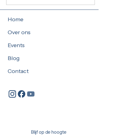
opstarten. Ik schraap mijn
moed en stem bij elkaar
en spreek overtuigd mijn
Home
commitment uit om deze
beweging een stevige
Over ons
duw in de rug te geven.
Spontaan vervoegen
enkele mannen ons tapijt.
Events
Wat Joris Van Doorslaer,
ikzelf en acht andere
Blog
mannen de maand
voordien hadden
Contact
opgestart, heet op dat
moment nog “Het
Mannenproject.’
Blijf op de hoogte