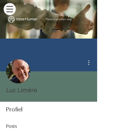
Meer acties
Luc Limère
Profiel
Posts