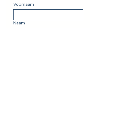
Voornaam
Naam
E-mailadres
*
Verstuur
Ja, ik ga akkoord met het 
privacybeleid
*
moreHuman vzw
BE0802670248
Planetendreef 14
2800 Mechelen
we@morehuman.be