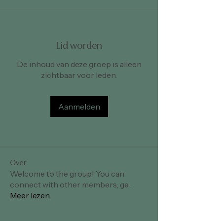
Lid worden
De inhoud van deze groep is alleen
zichtbaar voor leden.
Aanmelden
Over
Welcome to the group! You can
connect with other members, ge
...
Meer lezen