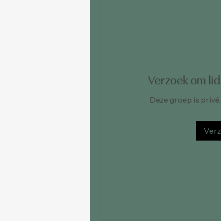
Verzoek om li
Deze groep is privé
Verz