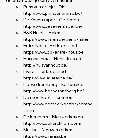
de buurt waar je kan overnachten.
Prins van oranje - Diest - 
http://www.prinsvanoranje.be/
De Zevenslaper - Geetbets - 
http://www.dezevenslaper.be/
B&B Halen - Halen - 
https://www.halen.be/benb-halen
Entre Nous - Herk-de-stad - 
https://www.bb-entre-nous.be
Huis van hout - Herk-de-stad - 
http://huisvanhout.be/
Evara - Herk-de-stad - 
https://www.evaraspa.be/
Hoeve Ransberg - Kortenaken - 
http://www.hoeveransberg.be/
De meerkoet - Lummen - 
http://www.demeerkoet.be/contac
t.html
De kerkhem - Nieuwerkerken - 
http://www.dekerckhem.com/
Mas Isa - Nieuwerkerken - 
https://www.masisa.be