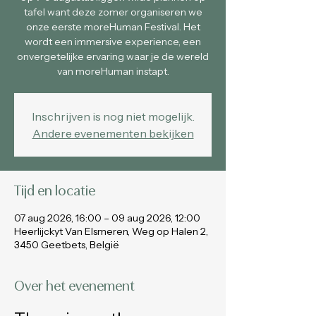
tafel want deze zomer organiseren we
onze eerste moreHuman Festival. Het
wordt een immersive experience, een
onvergetelijke ervaring waar je de wereld
van moreHuman instapt.
Inschrijven is nog niet mogelijk.
Andere evenementen bekijken
Tijd en locatie
07 aug 2026, 16:00 – 09 aug 2026, 12:00
Heerlijckyt Van Elsmeren, Weg op Halen 2,
3450 Geetbets, België
Over het evenement