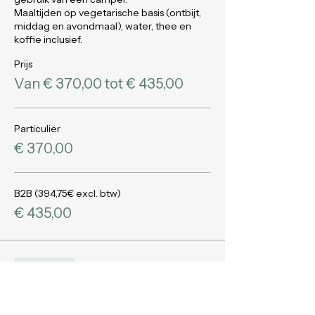
Maaltijden op vegetarische basis (ontbijt, 
middag en avondmaal), water, thee en 
koffie inclusief.
Prijs
Van € 370,00 tot € 435,00
Particulier
€ 370,00
B2B (394,75€ excl. btw)
€ 435,00
Uitverkocht
Soort ticket
Gedeelde kamer - voor 1 man