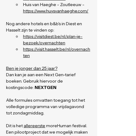
Huis van Haeghe - Zoutleeuw - 
https://www.huysvanhaeghe.com/
Nog andere hotels en b&b's in Diest en 
Hasselt zijn te vinden op:
https://visitdiest.be/nl/plan-je-
bezoek/overnachten
https://visit.hasselt.be/nl/overnach
ten
Ben je jonger dan 25 jaar?
Dan kan je aan een Next Gen-tarief 
boeken. Gebruik hiervoor de 
kostingscode: 
NEXTGEN
Alle formules omvatten toegang tot het 
volledige programma van vrijdagavond 
tot zondagmiddag.
Dit is het 
allereerste
 moreHuman festival. 
Een pilootproject dat we mogelijk maken 