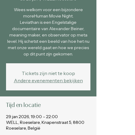
Wees welkom voor een bijzondere
moreHuman Movie Night.
Leviathan is een Engelstalige
documentaire van Alexander Beiner,
meaning maker, en observator op meta
level. Hij schetst een beeld van hoe het nu
met onze wereld gaat en hoe we precies
op dit punt zijn gekomen.
Tickets zijn niet te koop
Andere evenementen bekijken
Tijd en locatie
29 jan 2026, 19:00 – 22:00
WELL, Roeselare, Knapenstraat 5, 8800
Roeselare, België