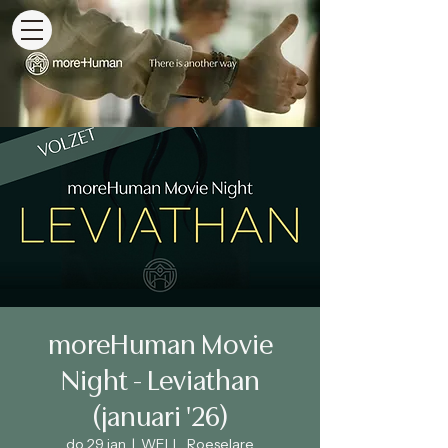
moreHuman Movie
Night - Leviathan
(januari '26)
do 29 jan
  |  
WELL, Roeselare