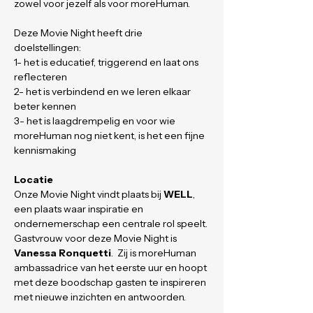
zowel voor jezelf als voor moreHuman.
Deze Movie Night heeft drie 
doelstellingen:
1- het is educatief, triggerend en laat ons 
reflecteren
2- het is verbindend en we leren elkaar 
beter kennen
3- het is laagdrempelig en voor wie 
moreHuman nog niet kent, is het een fijne 
kennismaking
Locatie
Onze Movie Night vindt plaats bij 
WELL
, 
een plaats waar inspiratie en 
ondernemerschap een centrale rol speelt. 
Gastvrouw voor deze Movie Night is 
Vanessa Ronquetti
.  Zij is moreHuman 
ambassadrice van het eerste uur en hoopt 
met deze boodschap gasten te inspireren 
met nieuwe inzichten en antwoorden.