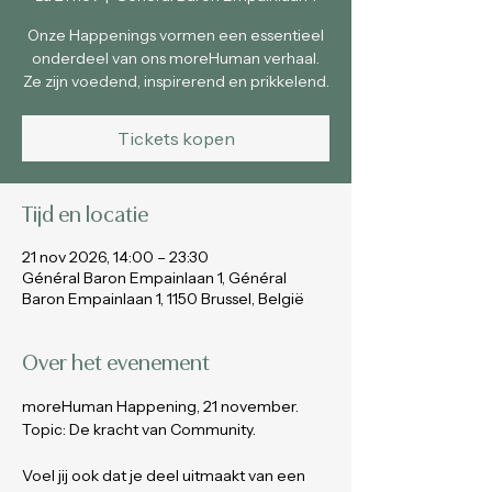
Onze Happenings vormen een essentieel
onderdeel van ons moreHuman verhaal.
Ze zijn voedend, inspirerend en prikkelend.
Tickets kopen
Tijd en locatie
21 nov 2026, 14:00 – 23:30
Général Baron Empainlaan 1, Général
Baron Empainlaan 1, 1150 Brussel, België
Over het evenement
moreHuman Happening, 21 november. 
Topic: De kracht van Community.
Voel jij ook dat je deel uitmaakt van een 