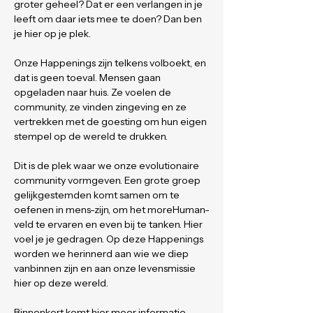
groter geheel? Dat er een verlangen in je 
leeft om daar iets mee te doen? Dan ben 
je hier op je plek.
Onze Happenings zijn telkens volboekt, en 
dat is geen toeval. Mensen gaan 
opgeladen naar huis. Ze voelen de 
community, ze vinden zingeving en ze 
vertrekken met de goesting om hun eigen 
stempel op de wereld te drukken.
Dit is de plek waar we onze evolutionaire 
community vormgeven. Een grote groep 
gelijkgestemden komt samen om te 
oefenen in mens-zijn, om het moreHuman-
veld te ervaren en even bij te tanken. Hier 
voel je je gedragen. Op deze Happenings 
worden we herinnerd aan wie we diep 
vanbinnen zijn en aan onze levensmissie 
hier op deze wereld.
Binnenkort komt hier meer informatie 