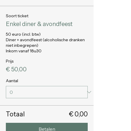
Soort ticket
Enkel diner & avondfeest
50 euro (incl. btw)

Diner + avondfeest (alcoholische dranken 
niet inbegrepen)

Prijs
€ 50,00
Aantal
Totaal
€ 0,00
Betalen