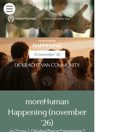
moreHuman
Happening (november
'26)
za 21 nov
  |  
Général Baron Empainlaan 1